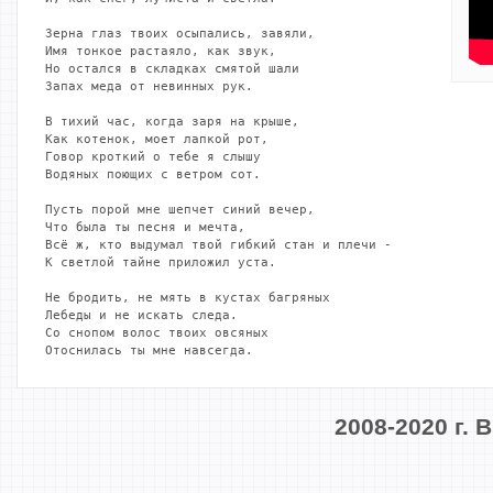
Зерна глаз твоих осыпались, завяли,

Имя тонкое растаяло, как звук,

Но остался в складках смятой шали

Запах меда от невинных рук.

В тихий час, когда заря на крыше,

Как котенок, моет лапкой рот,

Говор кроткий о тебе я слышу

Водяных поющих с ветром сот.

Пусть порой мне шепчет синий вечер,

Что была ты песня и мечта,

Всё ж, кто выдумал твой гибкий стан и плечи -

К светлой тайне приложил уста.

Не бродить, не мять в кустах багряных

Лебеды и не искать следа.

Со снопом волос твоих овсяных

Отоснилась ты мне навсегда.
2008-2020 г.