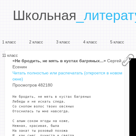
Школьная
_литерат
1 класс
2 класс
3 класс
4 класс
5 класс
11 класс
«Не бродить, не мять в кустах багряных...»
Сергей
Есенин
Читать полностью или распечатать (откроется в новом
окне)
Просмотров 482180
Не бродить, не мять в кустах багряных

Лебеды и не искать следа.

Со снопом волос твоих овсяных

Отоснилась ты мне навсегда.

С алым соком ягоды на коже,

Нежная, красивая, была

На закат ты розовый похожа

И, как снег, лучиста и светла.
