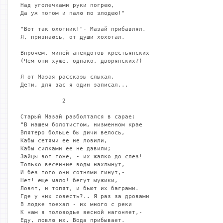
Над уголечками руки погрею,

Да уж потом и палю по злодею!"

"Вот так охотник!"- Мазай прибавлял.

Я, признаюсь, от души хохотал.

Впрочем, милей анекдотов крестьянских

(Чем они хуже, однако, дворянских?)

Я от Мазая рассказы слыхал.

Дети, для вас я один записал...

            2

Старый Мазай разболтался в сарае:

"В нашем болотистом, низменном крае

Впятеро больше бы дичи велось,

Кабы сетями ее не ловили,

Кабы силками ее не давили;

Зайцы вот тоже, - их жалко до слез!

Только весенние воды нахлынут,

И без того они сотнями гинут,-

Нет! еще мало! бегут мужики,

Ловят, и топят, и бьют их баграми.

Где у них совесть?.. Я раз за дровами

В лодке поехал - их много с реки

К нам в половодье весной нагоняет,-

Еду, ловлю их. Вода прибывает.
