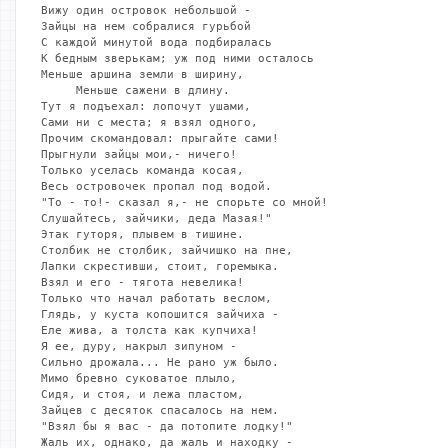
Вижу один островок небольшой -

Зайцы на нем собралися гурьбой

С каждой минутой вода подбиралась

К бедным зверькам; уж под ними осталось

Меньше аршина земли в ширину,

     Меньше сажени в длину.

Тут я подъехал: лопочут ушами,

Сами ни с места; я взял одного,

Прочим скомандовал: прыгайте сами!

Прыгнули зайцы мои,- ничего!

Только уселась команда косая,

Весь островочек пропал под водой.

"То - то!- сказал я,- не спорьте со мной!

Слушайтесь, зайчики, деда Мазая!"

Этак гуторя, плывем в тишине.

Столбик не столбик, зайчишко на пне,

Лапки скрестивши, стоит, горемыка.

Взял и его - тягота невелика!

Только что начал работать веслом,

Глядь, у куста копошится зайчиха -

Еле жива, а толста как купчиха!

Я ее, дуру, накрыл зипуном -

Сильно дрожала... Не рано уж было.

Мимо бревно суковатое плыло,

Сидя, и стоя, и лежа пластом,

Зайцев с десяток спасалось на нем.

"Взял бы я вас - да потопите лодку!"

Жаль их, однако, да жаль и находку -
