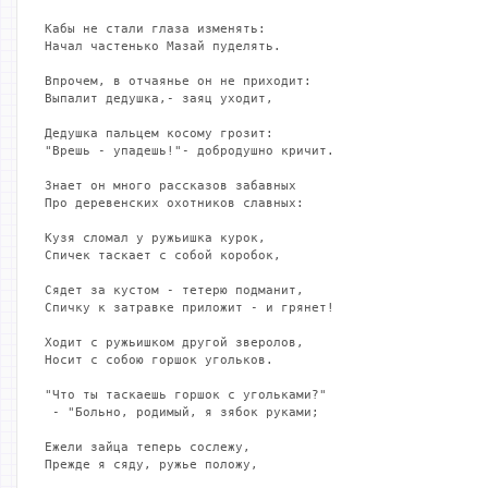
Кабы не стали глаза изменять:

Начал частенько Мазай пуделять.

Впрочем, в отчаянье он не приходит:

Выпалит дедушка,- заяц уходит,

Дедушка пальцем косому грозит:

"Врешь - упадешь!"- добродушно кричит.

Знает он много рассказов забавных

Про деревенских охотников славных:

Кузя сломал у ружьишка курок,

Спичек таскает с собой коробок,

Сядет за кустом - тетерю подманит,

Спичку к затравке приложит - и грянет!

Ходит с ружьишком другой зверолов,

Носит с собою горшок угольков.

"Что ты таскаешь горшок с угольками?"

 - "Больно, родимый, я зябок руками;

Ежели зайца теперь сослежу,

Прежде я сяду, ружье положу,
