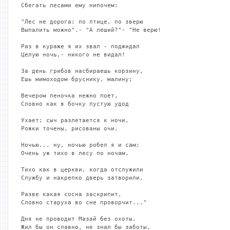
Сбегать лесами ему нипочем:

"Лес не дорога: по птице, по зверю

Выпалить можно".- "А леший?"- "Не верю!

Раз в кураже я их звал - поджидал

Целую ночь,- никого не видал!

За день грибов насбираешь корзину,

Ешь мимоходом бруснику, малину;

Вечером пеночка нежно поет,

Словно как в бочку пустую удод

Ухает; сыч разлетается к ночи,

Рожки точены, рисованы очи.

Ночью... ну, ночью робел я и сам:

Очень уж тихо в лесу по ночам.

Тихо как в церкви, когда отслужили

Службу и накрепко дверь затворили,

Разве какая сосна заскрипит,

Словно старуха во сне проворчит..."

Дня не проводит Мазай без охоты.

Жил бы он славно, не знал бы заботы,
