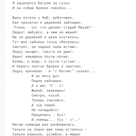
Я зацепился багром за сучок

И за собою бревно поволок...

Было потехи у баб, ребятишек,

Как прокатил я деревней зайчишек:

"Глянь - ко: что делает старый Мазай!"

Ладно! любуйся, а нам не мешай!

Мы за деревней в реке очутились.

Тут мои зайчики точно сбесились:

Смотрят, на задние лапы встают,

Лодку качают, грести не дают:

Берег завидели плуты косые,

Озимь, и рощу, и кусты густые!..

К берегу плотно бревно я пригнал,

Лодку причалил - и "с богом!" сказал...

         И во весь дух

         Пошли зайчишки.

         А я им: "У - х!

         Живей, зверишки!

         Смотри, косой,

         Теперь спасайся,

         А чур зимой

         Не попадайся!

         Прицелюсь - бух!

         И ляжешь... Ууу - х!.."

Мигом команда моя разбежалась,

Только на лодке две пары осталось -

Сильно измокли, ослабли; в мешок
