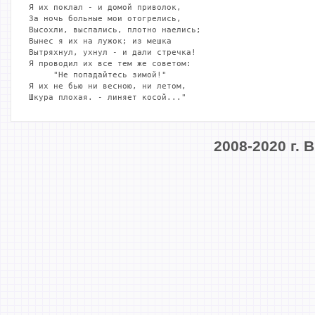
Я их поклал - и домой приволок,

За ночь больные мои отогрелись,

Высохли, выспались, плотно наелись;

Вынес я их на лужок; из мешка

Вытряхнул, ухнул - и дали стречка!

Я проводил их все тем же советом:

     "Не попадайтесь зимой!"

Я их не бью ни весною, ни летом,

Шкура плохая. - линяет косой..."
2008-2020 г.