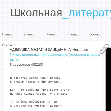
Школьная
_литерат
1 класс
2 класс
3 класс
4 класс
5 класс
11 класс
«ДЕДУШКА МАЗАЙ И ЗАЙЦЫ»
Н. А. Некрасов
Читать полностью или распечатать (откроется в новом
окне)
Просмотров 482183
1 

В августе, около Малых Вежей,

С старым Мазаем я бил дупелей.

Как - то особенно тихо вдруг стало,

На небе солнце сквозь тучу играло.

Тучка была небольшая на нем,

А разразилась жестоким дождем!
