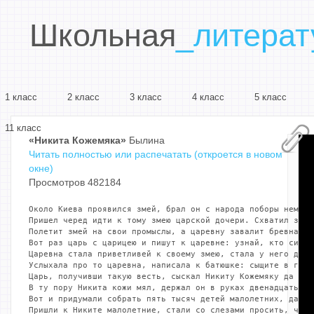
Школьная
_литерат
1 класс
2 класс
3 класс
4 класс
5 класс
11 класс
«Никита Кожемяка»
Былина
Читать полностью или распечатать (откроется в новом
окне)
Просмотров 482184
Около Киева проявился змей, брал он с народа поборы немалы
Пришел черед идти к тому змею царской дочери. Схватил змей
Полетит змей на свои промыслы, а царевну завалит бревнами,
Вот раз царь с царицею и пишут к царевне: узнай, кто сильне
Царевна стала приветливей к своему змею, стала у него допы
Услыхала про то царевна, написала к батюшке: сыщите в горо
Царь, получивши такую весть, сыскал Никиту Кожемяку да сам
В ту пору Никита кожи мял, держал он в руках двенадцать ко
Вот и придумали собрать пять тысяч детей малолетних, да и 
Пришли к Никите малолетние, стали со слезами просить, чтоб