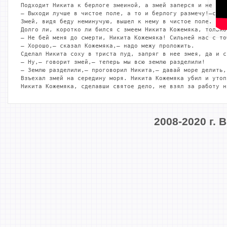
Подходит Никита к берлоге змеиной, а змей заперся и не вых
— Выходи лучше в чистое поле, а то и берлогу размечу!—сказ
Змей, видя беду неминучую, вышел к нему в чистое поле.

Долго ли, коротко ли бился с змеем Никита Кожемяка, только
— Не бей меня до смерти, Никита Кожемяка! Сильней нас с то
— Хорошо,— сказал Кожемяка,— надо межу проложить.

Сделал Никита соху в триста пуд, запряг в нее змея, да и с
— Ну,— говорит змей,— теперь мы всю землю разделили!

— Землю разделили,— проговорил Никита,— давай море делить,
Взъехал змей на середину моря. Никита Кожемяка убил и утоп
Никита Кожемяка, сделавши святое дело, не взял за работу н
2008-2020 г.