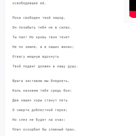
освободившее её.

Пока свободен твой народ,

Он позабыть тебя не в силах.

Ты пал! Но кровь твоя течет

Не по земле, а в наших жилах;

Отвагу мощную вдохнуть

Твой подвиг должен в нашу душу.

Врага заставим мы бледнеть,

Коль назовем тебя средь боя;

Дев наших хоры станут петь

О смерти доблестной героя;

Но слез не будет на очах:

Плач оскорбил бы славный прах.