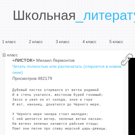
Школьная
_литерат
1 класс
2 класс
3 класс
4 класс
5 класс
11 класс
«ЛИСТОК»
Михаил Лермонтов
Читать полностью или распечатать (откроется в новом
окне)
Просмотров 482179
Дубовый листок оторвался от ветки родимой

И в степь укатился, жестокою бурей гонимый;

Засох и увял он от холода, зноя и горя

И вот, наконец, докатился до Черного моря.

У Черного моря чинара стоит молодая;

С ней шепчется ветер, зеленые ветви лаская;

На ветвях зеленых качаются райские птицы;

Поют они песни про славу морской царь-девицы.
