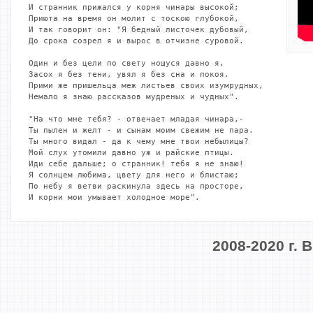
И странник прижался у корня чинары высокой;

Приюта на время он молит с тоскою глубокой,

И так говорит он: "Я бедный листочек дубовый,

До срока созрел я и вырос в отчизне суровой.

Один и без цели по свету ношуся давно я,

Засох я без тени, увял я без сна и покоя.

Прими же пришельца меж листьев своих изумрудных,

Немало я знаю рассказов мудреных и чудных".

"На что мне тебя? - отвечает младая чинара,-

Ты пылен и желт - и сынам моим свежим не пара.

Ты много видал - да к чему мне твои небылицы?

Мой слух утомили давно уж и райские птицы.

Иди себе дальше; о странник! тебя я не знаю!

Я солнцем любима, цвету для него и блистаю;

По небу я ветви раскинула здесь на просторе,

И корни мои умывает холодное море".
2008-2020 г.