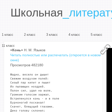
Школьная
_литерат
1 класс
2 класс
3 класс
4 класс
5 класс
11 класс
«Конь»
Н. М. Языков
Читать полностью или распечатать (откроется в новом
окне)
Просмотров 482180
Жадно, весело он дышит

Свежим воздухом полей:

Сизый пар кипит и пышет

Из пылающих ноздрей.

Полон сил, удал на воле,

Громким голосом заржал,

Встрепенулся конь - и в поле

Бурноногий поскакал!

Скачет, блещущий глазами,

Дико голову склонил;
