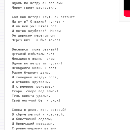
Вдоль по ветру он волнами

Черну гриву распустил.

Сам как ветер: круть ли встанет

На пути? Отважный прянет -

И на ней уж! Ляжет ров

И поток клубится?- Мигом

Он широким перепрыгом

Через них - и был таков!

Веселися, конь ретивый!

Щеголяй избытком сил!

Ненадолго волны гривы

Вдоль по ветру ты пустил!

Ненадолго жизнь и воля

Разом бурному даны,

И холодный воздух поля,

И отважны крутизны,

И стремнины роковые,-

Скоро, скоро под замок!

Тешь копыта удалые,

Свой могучий бег и скок!

Снова в дело, конь ретивый!

В сбруе легкой и красивой,

И блистающий седлом,

И бренчащий поводами,

Стройно-верными шагами
