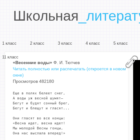
Школьная
_литерат
1 класс
2 класс
3 класс
4 класс
5 класс
11 класс
«Весенние воды»
Ф. И. Тютчев
Читать полностью или распечатать (откроется в новом
окне)
Просмотров 482180
Еще в полях белеет снег,

А воды уж весной шумят—

Бегут и будят сонный брег,

Бегут и блещут и гласят...

Они гласят во все концы:

«Весна идет, весна идет!

Мы молодой Весны гонцы,

Она нас выслала вперед!»
