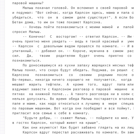
му в  мире  специалисту
по паровым машинам. Вот когда они пообедают и все поймут, Малыш
пригласит всю семью к себе в комнату.
     "Будьте добры, -- скажет Малыш, -- пойдемте ко мне. У меня
в гостях Карлсон, который живет на крыше".
     Как они изумятся! Как будет забавно глядеть на их лица!
     Карлсон вдруг перестал расхаживать по комнате. Он замер на
месте и стал принюхиваться, словно ищейка.
     -- Мясные  тефтели, -- сказал он. -- Обожаю сочные вкусные
тефтели!
     Малыш смутился. Собственно говоря, на эти  слова  Карлсона
надо  было  бы  ответить  только одно: "Если хочешь, останься и
пообедай с нами". Но Малыш не решился произнести  такую  фразу.
Невозможно  привести  Карлсона  к  обеду  без  предварительного
объяснения с родителями. Вот Кристера и Гуниллу --  это  другое
дело.  С  ними Малыш может примчаться в последнюю минуту, когда
все остальные уже сидят за столом, и сказать: "Милая мама, дай,
пожалуйста, Кристеру и Гунилле горохового супа  и  блинов".  Но
привести  к  обеду  совершенно  незнакомого маленького толстого
человечка, который к тому же взорвал паровую  машину  и  прожег
книжную полку, -- нет, этого так просто сделать нельзя!
     Но  ведь  Карлсон  только  что  заявил, что обожает сочные
вкусные мясные тефтели, -- значит, надо во чтобы  то  ни  стало
угостить его тефтелями, а то он еще обидится на Малыша и больше
не  захочет  с  ним  играть... Ах, как много теперь зависело от
этих, вкусных мясных тефтелей!
     -- Подожди минутку, -- сказал Малыш. -- Я сбега  на  кухню
за тефтелями.
      Карлсон одобряюще кивнул головой.
     -- Неси  скорей!  --  крикнул  он  вслед Малышу. -- Одними
картинами сыт не будешь!
     Малыш примчался  на  кухню.  Мама  в  клетчатом  переднике
стояла  у плиты и жарила превосходные тефтели. Время от времени
она  встряхивала  большую  сковородку,   и   плотно   уложенные
маленькие  мясные  шарики  подскакивали  и  переворачивались на
другую сторону.
     -- А, это ты, Малыш?  --  сказала  мама.  --  Скоро  будем
обедать.
     -- Мамочка, -- произнес Малыш самым вкрадчивым голосом, на
который  был  только  способен, -- мамочка, положи, пожалуйста,
несколько тефтелек на блюдце, и я отнесу их в свою комнату.
     -- Сейчас, сынок, мы сядем за стол, -- ответил; мама.
     -- Я знаю, но все равно мне очень нужно... После  обеда  я
тебе объясню, в чем дело.
     -- Ну   ладно,  ладно,  --  сказала  мама  и  положила  на
маленькую тарелочку шесть тефтелей. -- На, возьми.
     О, чудесные маленькие тефтели! Они пахли так восхитительно
и были такие поджаристые, румяные -- словом,  такие,  какими  и
должны быть хорошие мясные тефтели!
     Малыш  взял  тарелку  обеими руками и осторожно понес ее в
свою комнату.
     -- Вот и я, Карлсон! -- крикнул Малыш, отворяя дверь.
     Но Карлсон исчез. Малыш стоял с тарелкой посреди комнаты и
оглядывался по сторонам. Никакого Карлсона не  было.  Это  было
так грустно, что у Малыша сразу же испортилось настроение.
     -- Он ушел, -- сказал вслух Малыш. -- Он ушел. Но вдруг...
     -- Пип! -- донесся до Малыша какой-то странный писк.
     Малыш  повернул  голову. На кровати, рядом с подушкой, под
одеялом, шевелился какой-то маленький комок и пищал:
     -- Пип! Пип!
     А затем из-под одеяла выглянуло лукавое лицо Карлсона.
     -- Хи-хи! Ты сказал: "он ушел", "он ушел"... Хи-хи! А "он"
вовсе не ушел -- "он" только спрятался!.. -- пропищал Карлсон.
     Но тут он увидел в руках Малыша тарелочку  и  мигом  нажал
кнопку   на   животе.   Мотор   загудел,  Карлсон  стремительно
спикировал с кровати прямо к тарелке с тефтелями.  Он  на  лету
схватил  тефтельку, потом взвился к потолку и, сделав небольшой
круг под лампой, с довольным видом принялся жевать.
     -- Восхитительные тефтельки! -- воскликнул Карлсон. --  На
редкость вкусные тефтельки! Можно подумать, что их делал лучший
в  мире  специалист  по тефтелям!.. Но ты, конечно, знаешь, что
это не так, -- добавил он.
     Карлсон  снова  спикировал  к  тарелке  и  взял  еще  одну
тефтельку.
     В этот момент из кухни послышался мамин голос:
     -- Малыш, мы садимся обедать, быстро мой руки!
     -- Мне  надо  идти,  --  сказал  Малыш Карлсону и поставил
тарелочку на пол. -- Но я очень скоро вернусь. Обещай,  что  ты
меня дождешься.
     -- Хорошо, дождусь, -- сказал Карлсон. -- Но что мне здесь
делать  без  тебя?  -- Карлсон спланировал на пол и приземлился
возле Малыша. -- Пока тебя не будет, я хочу заняться чем-нибудь
интересным. У тебя правда нет больше паровых машин?
     -- Нет, -- ответил Малыш. -- .Машин нет, но есть кубики.
     -- Покажи, -- сказал Карлсон. Малыш достал из  шкафа,  где
лежали игрушки, ящик со строительным набором. Это был и в самом
деле  великолепный строительный материал -- разноцветные детали
различной формы. Их  можно  было  соединять  друг  с  другом  и
строить всевозможные вещи.
     -- Вот,  играй,  -- сказал Малыш. -- Из этого набора можно
сделать и автомобиль, и подъемный кран, и все, что хочешь...
     -- Неужели лучший в мире строитель не  знает,  --  прервал
Малыша  Карлсон,  -- что можно построить из этого строительного
материала!
     Карлсон сунул себе в рот еще одну тефтельку  и  кинулся  к
ящику с кубиками.
     -- Сейчас  ты  увидишь,  --  проговорил  он  и вывалил все
кубики на пол. -- Сейчас ты увидишь...
     Но Малышу надо было идти обедать. Как охотно он остался бы
здесь понаблюдать за работой лучшего в мире строителя! С порога
он еще раз оглянулся на Карлсона и увидел, что тот уже сидит на
полу возле горы кубиков и радостно напевает себе под нос:

     Ура, ура, ура!
     Прекрасная игра!
     Красив я и умен,
     И ловок, и силен!
     Люблю играть, люблю... жевать.

     Последние слова он пропел, проглотив четвертую тефтельку.
     Когда Малыш вошел в столовую, мама, папа,  Боссе  и  Бетан
уже  сидели  за  столом.  Малыш шмыгнул на свое место и повязал
вокруг шеи салфетку.
     -- Обещай мне одну вещь, мама. И ты, папа, тоже, -- сказал
он.
     -- Что же мы должны тебе обещать? -- спросила мама.
     -- Нет, ты раньше обещай!
     Папа был против того, чтобы обещать вслепую.
     -- А вдруг ты опять попросишь собаку? -- сказал папа.
     -- Нет, не собаку, -- ответил Малыш. -- А  кстати,  собаку
ты  мне  тоже  можешь  обещать,  если хочешь!.. Нет, это совсем
другое и нисколечко не опасное. Обещайте, что вы обещаете!
     -- Ну ладно, ладно, -- сказала мама.
     -- Значит, вы обещали, --  радостно  подхватил  Малыш,  --
ничего  не  говорить  насчет  паровой  машины Карлсону, который
живет на крыше...
     -- Интересно,  --  сказала  Бетан,  --   как   они   могут
что-нибудь  сказать  или  не сказать Карлсону о паровой машине,
раз они никогда с ним не встретятся?
     -- Нет, встретятся, -- спокойно ответил Малыш,  --  потому
что Карлсон сидит в моей комнате.!
     -- Ой, я сейчас подавлюсь! -- воскликнул Боссе. -- Карлсон
сидит в твоей комнате?
     -- Да,  представь  себе, сидит! -- И Малыш с торжествующим
видом поглядел по сторонам.
     Только бы они поскорее пообедали, и тогда они увидят...
     -- Нам было бы очень приятно познакомиться с Карлсоном, --
сказала мама.
     -- Карлсон тоже так думает! -- ответил Малыш.
     Наконец доели компот. Мама поднялась из-за  стола.  Настал
решающий миг.
      -- Пойдемте все, -- предложил Малыш.
     -- Тебе не придется нас упрашивать, -- сказала Бетан.
     -- Я не успокоюсь, пока не увижу этого самого Карлсона.
     Малыш шел впереди.
     -- Только  исполните, что обещали, -- сказал он, подойдя к
двери своей комнаты. -- Ни слова о паровой машине!
     Затем он нажал дверную ручку и открыл  дверь.  Карлсона  в
комнате не было. На этот раз по-настоящему не было. Нигде. Даже
в постели Малыша не шевелился маленький комок.
     Зато  на  полу возвышалась башня из кубиков. Очень высокая
башня. И хотя Карлсон мог бы,  конечно,  построить  из  кубиков
подъемные  краны  и  любые  другие  вещи, на этот раз он просто
