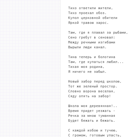
Тихо ответили жители,

Тихо проехал обоз.

Купол церковной обители

Яркой травою зарос.

Там, где я плавал за рыбами,

Сено гребут в сеновал:

Между речными изгибами

Вырыли люди канал.

Тина теперь и болотина

Там, где купаться любил...

Тихая моя родина,

Я ничего не забыл.

Новый забор перед школою,

Тот же зеленый простор.

Словно ворона веселая,

Сяду опять на забор!

Школа моя деревянная!..

Время придет уезжать -

Речка за мною туманная

Будет бежать и бежать.

С каждой избою и тучею,

С громом, готовым упасть,
