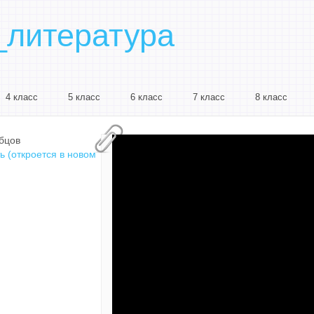
_литература
4 класс
5 класс
6 класс
7 класс
8 класс
бцов
ь (откроется в новом