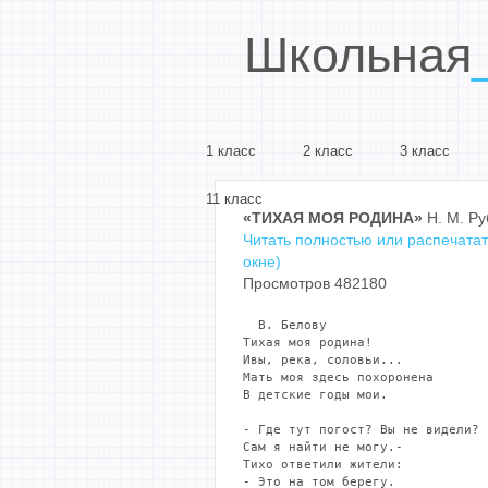
Школьная
1 класс
2 класс
3 класс
11 класс
«ТИХАЯ МОЯ РОДИНА»
Н. М. Ру
Читать полностью или распечатат
окне)
Просмотров 482180
  В. Белову

Тихая моя родина!

Ивы, река, соловьи...

Мать моя здесь похоронена

В детские годы мои.

- Где тут погост? Вы не видели?

Сам я найти не могу.-

Тихо ответили жители:

- Это на том берегу.
