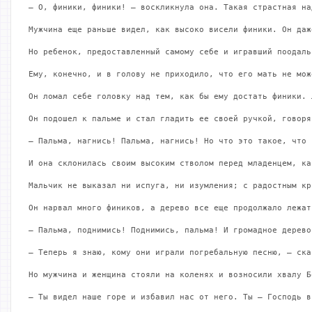
— О, финики, финики! – воскликнула она. Такая страстная на
Мужчина еще раньше видел, как высоко висели финики. Он даж
Но ребенок, предоставленный самому себе и игравший поодаль
Ему, конечно, и в голову не приходило, что его мать не мож
Он ломал себе головку над тем, как бы ему достать финики. 
Он подошел к пальме и стал гладить ее своей ручкой, говоря
— Пальма, нагнись! Пальма, нагнись! Но что это такое, что 
И она склонилась своим высоким стволом перед младенцем, ка
Мальчик не выказал ни испуга, ни изумления; с радостным кр
Он нарвал много фиников, а дерево все еще продолжало лежат
— Пальма, поднимись! Поднимись, пальма! И громадное дерево
— Теперь я знаю, кому они играли погребальную песню, – ска
Но мужчина и женщина стояли на коленях и возносили хвалу Бо
— Ты видел наше горе и избавил нас от него. Ты – Господь в