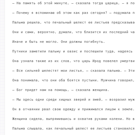
— На память об этой минуте, – сказала тогда царица, – я по
— Почему я вспоминаю об этом как раз сегодня? – подумала п
Пальма решила, что печальный шелест ее листьев предсказыва
Они и сами, вероятно, думали, что близится их последний ча
Иначе и быть не могло. Они должны погибнуть.

Путники заметили пальму и оазис и поспешили туда, надеясь 
Она узнала также из их слов, что царь Ирод повелел умертви
— Все сильней шелестят мои листья, – сказала пальма. – Эти
Она понимала, что они оба боятся пустыни. Мужчина говорил,
— Бог придет нам на помощь, – сказала женщина.

— Мы здесь одни среди хищных зверей и змей, – возразил муж
Он в отчаянии рвал свою одежду и прижимался лицом к земле.
Женщина сидела, выпрямившись и охватив руками колени. Но в
Пальма слышала, как печальный шелест ее листьев становился