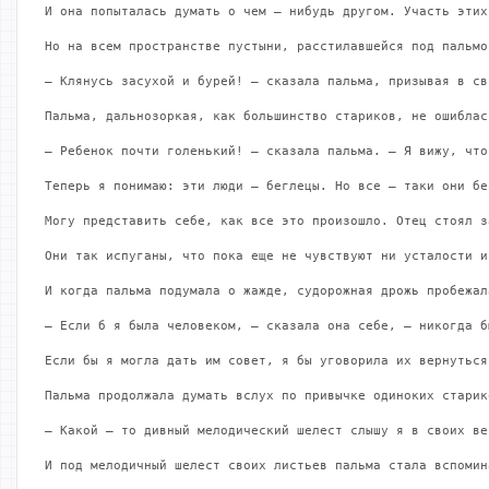
Но на всем пространстве пустыни, расстилавшейся под пальмо
— Клянусь засухой и бурей! – сказала пальма, призывая в св
Пальма, дальнозоркая, как большинство стариков, не ошиблас
— Ребенок почти голенький! – сказала пальма. – Я вижу, что
Теперь я понимаю: эти люди – беглецы. Но все – таки они бе
Могу представить себе, как все это произошло. Отец стоял з
Они так испуганы, что пока еще не чувствуют ни усталости и
И когда пальма подумала о жажде, судорожная дрожь пробежал
— Если б я была человеком, – сказала она себе, – никогда б
Если бы я могла дать им совет, я бы уговорила их вернуться
Пальма продолжала думать вслух по привычке одиноких старико
— Какой – то дивный мелодический шелест слышу я в своих ве
И под мелодичный шелест своих листьев пальма стала вспомин