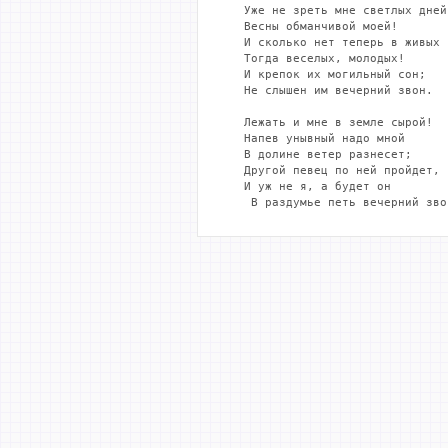
   Уже не зреть мне светлых дней

   Весны обманчивой моей!

   И сколько нет теперь в живых

   Тогда веселых, молодых!

   И крепок их могильный сон;

   Не слышен им вечерний звон.

   Лежать и мне в земле сырой!

   Напев унывный надо мной

   В долине ветер разнесет;

   Другой певец по ней пройдет,

   И уж не я, а будет он

    В раздумье петь вечерний зво