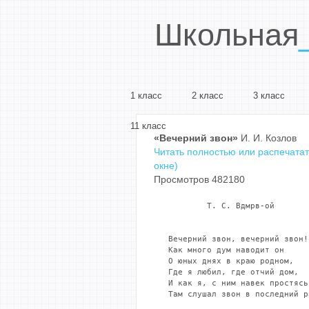
Школьная
1 класс
2 класс
3 класс
11 класс
«Вечерний звон»
И. И. Козлов
Читать полностью или распечатат
окне)
Просмотров 482180
           Т. С. Вдмрв-ой

   Вечерний звон, вечерний звон!

   Как много дум наводит он

   О юных днях в краю родном,

   Где я любил, где отчий дом,

   И как я, с ним навек простясь,
   Там слушал звон в последний ра