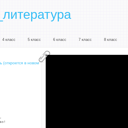
_литература
4 класс
5 класс
6 класс
7 класс
8 класс
ь (откроется в новом


з!
