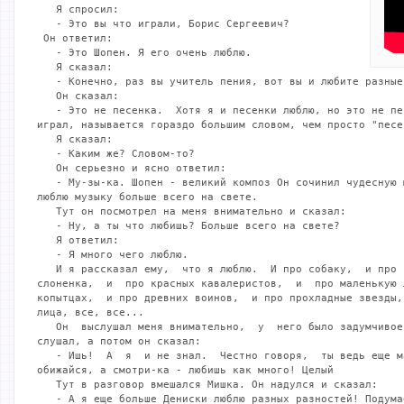
   Я спросил:

   - Это вы что играли, Борис Сергеевич?

 Он ответил:

   - Это Шопен. Я его очень люблю.

   Я сказал:

   - Конечно, раз вы учитель пения, вот вы и любите разные 
   Он сказал:

   - Это не песенка.  Хотя я и песенки люблю, но это не пе
играл, называется гораздо большим словом, чем просто "песен
   Я сказал:

   - Каким же? Словом-то?

   Он серьезно и ясно ответил:

   - Му-зы-ка. Шопен - великий композ Он сочинил чудесную 
люблю музыку больше всего на свете.

   Тут он посмотрел на меня внимательно и сказал:

   - Ну, а ты что любишь? Больше всего на свете?

   Я ответил:

   - Я много чего люблю.

   И я рассказал ему,  что я люблю.  И про собаку,  и про 
слоненка,  и  про красных кавалеристов,  и  про маленькую 
копытцах,  и про древних воинов,  и про прохладные звезды,
лица, все, все...

   Он  выслушал меня внимательно,  у  него было задумчивое
слушал, а потом он сказал:

   - Ишь!  А  я  и не знал.  Честно говоря,  ты ведь еще м
обижайся, а смотри-ка - любишь как много! Целый

   Тут в разговор вмешался Мишка. Он надулся и сказал:

   - А я еще больше Дениски люблю разных разностей! Подумае