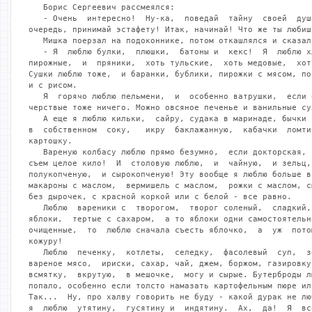
   Борис Сергеевич рассмеялся:

   - Очень  интересно!  Ну-ка,  поведай  тайну  своей  душ
очередь, принимай эстафету! Итак, начинай! Что же ты любишь
   Мишка поерзал на подоконнике, потом откашлялся и сказал:
   - Я  люблю булки,  плюшки,  батоны и  кекс!  Я  люблю х
пирожные,  и  пряники,  хоть тульские,  хоть медовые,  хот
Сушки люблю тоже,  и баранки, бублики, пирожки с мясом, по
и с рисом.

   Я  горячо люблю пельмени,  и  особенно ватрушки,  если 
черствые тоже ничего. Можно овсяное печенье и ванильные сух
   А еще я люблю кильки,  сайру, судака в маринаде, бычки 
в  собственном  соку,   икру  баклажанную,  кабачки  ломти
картошку.

   Вареную колбасу люблю прямо безумно,  если докторская, 
съем целое кило!  И  столовую люблю,  и  чайную,  и зельц,
полукопченую,  и сырокопченую! Эту вообще я люблю больше в
макароны с маслом,  вермишель с маслом,  рожки с маслом, с
без дырочек, с красной коркой или с белой - все равно.

   Люблю  вареники с  творогом,  творог соленый,  сладкий,
яблоки,  тертые с сахаром,  а то яблоки одни самостоятельн
очищенные,  то  люблю сначала съесть яблочко,  а  уж  пото
кожуру!

   Люблю  печенку,  котлеты,  селедку,  фасолевый  суп,  з
вареное мясо,  ириски, сахар, чай, джем, боржом, газировку
всмятку,  вкрутую,  в мешочке,  могу и сырые. Бутерброды л
попало, особенно если толсто намазать картофельным пюре ил
Так...  Ну, про халву говорить не буду - какой дурак не лю
я  люблю  утятину,  гусятину и  индятину.  Ах,  да!  Я  вс