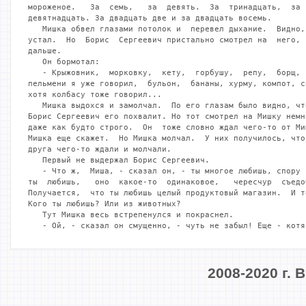
мороженое.   За  семь,   за  девять.  За  тринадцать,  за 
девятнадцать. За двадцать две и за двадцать восемь.

   Мишка обвел глазами потолок и  перевел дыхание.  Видно,
устал.  Но  Борис  Сергеевич пристально смотрел на  него, 
дальше.

   Он бормотал:

   - Крыжовник,  морковку,  кету,  горбушу,  репу,  борщ, 
пельмени я уже говорил,  бульон,  бананы, хурму, компот, с
хотя колбасу тоже говорил...

   Мишка выдохся и замолчал.  По его глазам было видно, чт
Борис Сергеевич его похвалит. Но тот смотрел на Мишку немн
даже как будто строго.  Он  тоже словно ждал чего-то от Ми
Мишка еще скажет.  Но Мишка молчал.  У них получилось, что
друга чего-то ждали и молчали.

   Первый не выдержал Борис Сергеевич.

   - Что ж,  Миша, - сказал он, - ты многое любишь, спору 
ты  любишь,   оно  какое-то  одинаковое,   чересчур  съедо
Получается,  что ты любишь целый продуктовый магазин.  И т
Кого ты любишь? Или из животных?

   Тут Мишка весь встрепенулся и покраснел.

   - Ой, - сказал он смущенно, - чуть не забыл! Еще - котя
2008-2020 г.