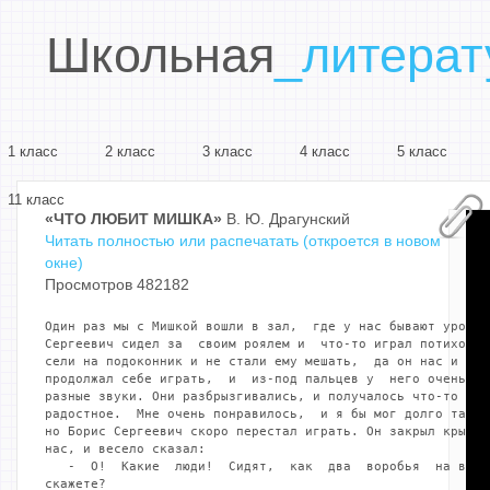
Школьная
_литерат
1 класс
2 класс
3 класс
4 класс
5 класс
11 класс
«ЧТО ЛЮБИТ МИШКА»
В. Ю. Драгунский
Читать полностью или распечатать (откроется в новом
окне)
Просмотров 482182
Один раз мы с Мишкой вошли в зал,  где у нас бывают уроки 
Сергеевич сидел за  своим роялем и  что-то играл потихоньк
сели на подоконник и не стали ему мешать,  да он нас и не 
продолжал себе играть,  и  из-под пальцев у  него очень бы
разные звуки. Они разбрызгивались, и получалось что-то оче
радостное.  Мне очень понравилось,  и я бы мог долго так с
но Борис Сергеевич скоро перестал играть. Он закрыл крышку
нас, и весело сказал:

   -  О!  Какие  люди!  Сидят,  как  два  воробья  на вето
скажете?
